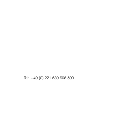
Tel:
+49 (0) 221 630 606 500
Fax:
+49 (0) 221 630 606 509
Datenschutzerklärung