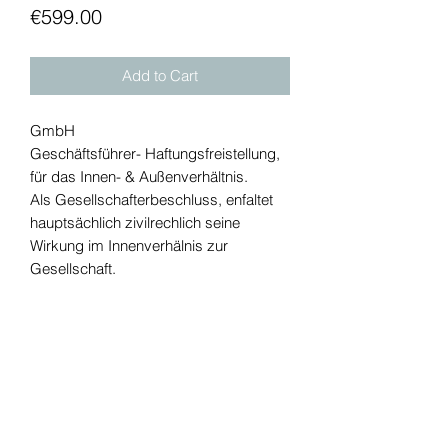
Price
€599.00
Add to Cart
GmbH
Geschäftsführer- Haftungsfreistellung,
für das Innen- & Außenverhältnis.
Als Gesellschafterbeschluss, enfaltet
hauptsächlich zivilrechlich seine
Wirkung im Innenverhälnis zur
Gesellschaft.
Tel:
+49 (0) 221 630 606 500
Fax:
+49 (0) 221 630 606 509